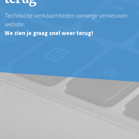
Technische werkzaamheden vanwege vernieuwen
website.
We zien je graag snel weer terug!